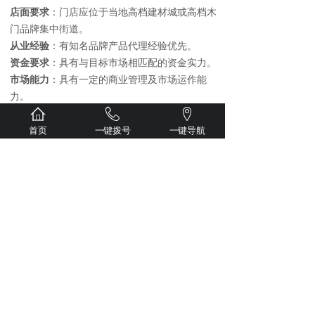
店面要求
：门店应位于当地高档建材城或高档木
门品牌集中街道。
从业经验
：有知名品牌产品代理经验优先。
资金要求
：具有与目标市场相匹配的资金实力。
市场能力
：具有一定的商业管理及市场运作能
力。
重庆木须龙家俬，诚信做人 细心做事 创新发展
和谐共赢 ----- 性价比更高、质量更稳定、环保
首页
一键拨号
一键导航
更健康
诚邀全国实力经销商莅临我厂参观！
查看更多+
新闻资讯
公司新闻
行业资讯