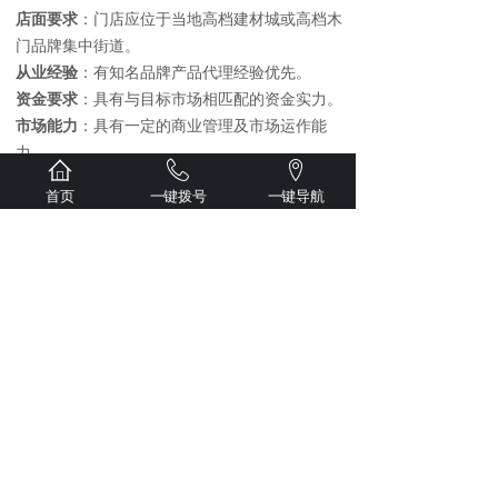
店面要求
：门店应位于当地高档建材城或高档木
门品牌集中街道。
从业经验
：有知名品牌产品代理经验优先。
资金要求
：具有与目标市场相匹配的资金实力。
市场能力
：具有一定的商业管理及市场运作能
力。
重庆木须龙家俬，诚信做人 细心做事 创新发展
首页
一键拨号
一键导航
和谐共赢 ----- 性价比更高、质量更稳定、环保
更健康
诚邀全国实力经销商莅临我厂参观！
查看更多+
新闻资讯
公司新闻
行业资讯