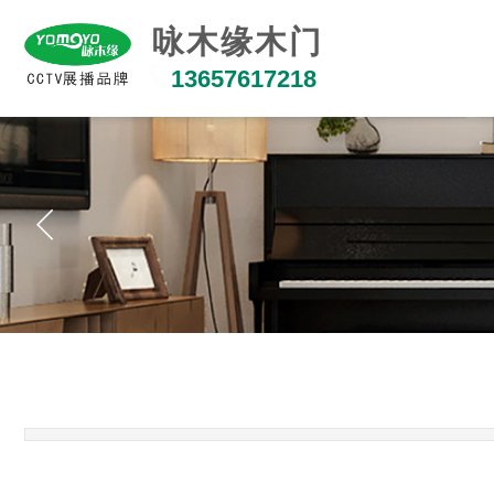
咏木缘木门
13657617218